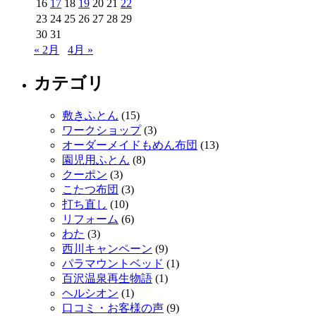
16
17
18
19
20
21
22
23
24
25
26
27
28
29
30
31
« 2月
4月 »
カテゴリ
敷きふとん
(15)
ワークショップ
(3)
オーダーメイドもめん布団
(13)
園児用ふとん
(8)
クーポン
(3)
こたつ布団
(3)
打ち直し
(10)
リフォーム
(6)
わた
(3)
西川キャンペーン
(9)
パラマウントベッド
(1)
百沢温泉再生物語
(1)
ヘルシオン
(1)
口コミ・お客様の声
(9)