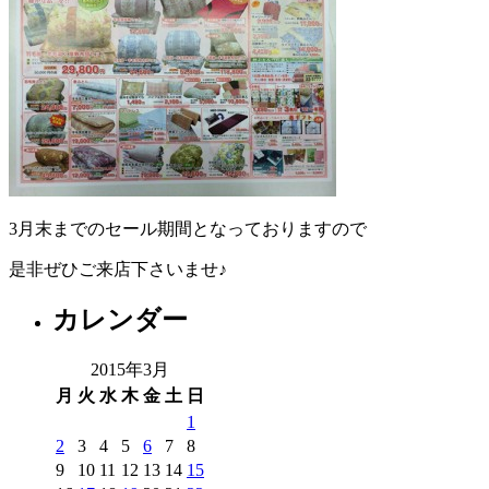
3月末までのセール期間となっておりますので
是非ぜひご来店下さいませ♪
カレンダー
2015年3月
月
火
水
木
金
土
日
1
2
3
4
5
6
7
8
9
10
11
12
13
14
15