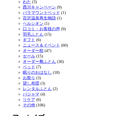
わた
(3)
西川キャンペーン
(9)
パラマウントベッド
(1)
百沢温泉再生物語
(1)
ヘルシオン
(1)
口コミ・お客様の声
(9)
羽毛ふとん
(15)
ギフト
(6)
ニュース＆イベント
(60)
オーダー枕
(47)
セール
(15)
オーダー敷ふとん
(36)
ベッド
(7)
眠りのおはなし
(18)
お祭り
(3)
貸し布団
(3)
レンタルふとん
(2)
パジャマ
(4)
リケア
(6)
その他
(106)