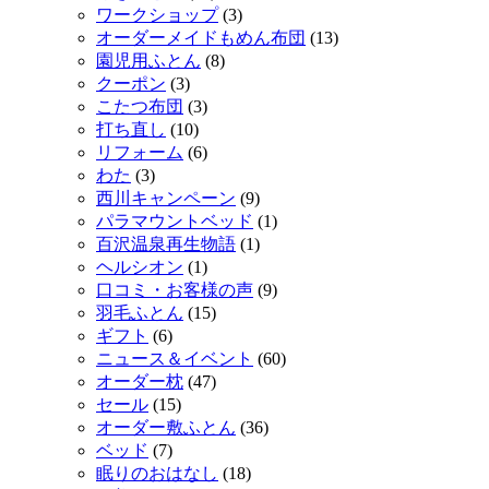
ワークショップ
(3)
オーダーメイドもめん布団
(13)
園児用ふとん
(8)
クーポン
(3)
こたつ布団
(3)
打ち直し
(10)
リフォーム
(6)
わた
(3)
西川キャンペーン
(9)
パラマウントベッド
(1)
百沢温泉再生物語
(1)
ヘルシオン
(1)
口コミ・お客様の声
(9)
羽毛ふとん
(15)
ギフト
(6)
ニュース＆イベント
(60)
オーダー枕
(47)
セール
(15)
オーダー敷ふとん
(36)
ベッド
(7)
眠りのおはなし
(18)