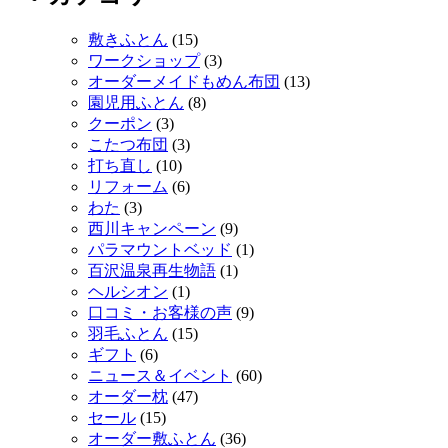
敷きふとん
(15)
ワークショップ
(3)
オーダーメイドもめん布団
(13)
園児用ふとん
(8)
クーポン
(3)
こたつ布団
(3)
打ち直し
(10)
リフォーム
(6)
わた
(3)
西川キャンペーン
(9)
パラマウントベッド
(1)
百沢温泉再生物語
(1)
ヘルシオン
(1)
口コミ・お客様の声
(9)
羽毛ふとん
(15)
ギフト
(6)
ニュース＆イベント
(60)
オーダー枕
(47)
セール
(15)
オーダー敷ふとん
(36)