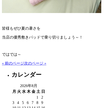
皆様もぜひ夏の暑さを
当店の優秀敷きパッドで乗り切りましょう～！
ではでは～
« 前のページ
次のページ »
カレンダー
2026年8月
月
火
水
木
金
土
日
1
2
3
4
5
6
7
8
9
10
11
12
13
14
15
16