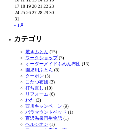
17
18
19
20
21
22
23
24
25
26
27
28
29
30
31
« 1月
カテゴリ
敷きふとん
(15)
ワークショップ
(3)
オーダーメイドもめん布団
(13)
園児用ふとん
(8)
クーポン
(3)
こたつ布団
(3)
打ち直し
(10)
リフォーム
(6)
わた
(3)
西川キャンペーン
(9)
パラマウントベッド
(1)
百沢温泉再生物語
(1)
ヘルシオン
(1)