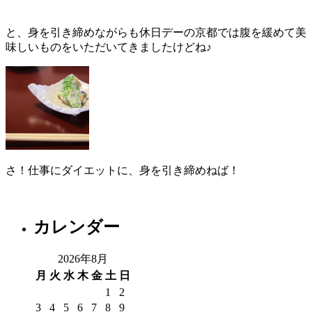
と、身を引き締めながらも休日デーの京都では腹を緩めて美
味しいものをいただいてきましたけどね♪
さ！仕事にダイエットに、身を引き締めねば！
カレンダー
2026年8月
月
火
水
木
金
土
日
1
2
3
4
5
6
7
8
9