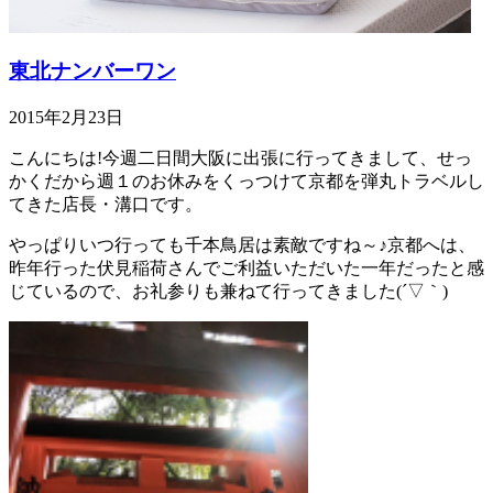
東北ナンバーワン
2015年2月23日
こんにちは!今週二日間大阪に出張に行ってきまして、せっ
かくだから週１のお休みをくっつけて京都を弾丸トラベルし
てきた店長・溝口です。
やっぱりいつ行っても千本鳥居は素敵ですね～♪京都へは、
昨年行った伏見稲荷さんでご利益いただいた一年だったと感
じているので、お礼参りも兼ねて行ってきました(´▽｀)