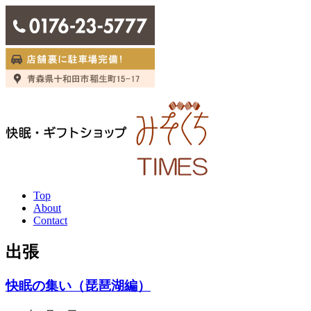
Top
About
Contact
出張
快眠の集い（琵琶湖編）