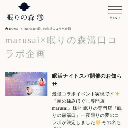
HOME
marusai×眠りの森溝口コラボ企画
marusai×眠りの森溝口コ
ラボ企画
眠活ナイトスパ開催のお知ら
せ
最強コラボイベント実現です
『頭の揉みほぐし専門店
marusai』様と 眠りの専門店『眠
りの森溝口』一夜限りの夢のコ
ラボが決定しました
その名も